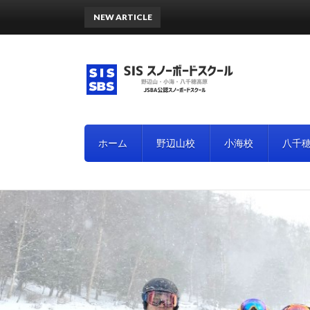
NEW ARTICLE
野
ホーム
野辺山校
小海校
八千