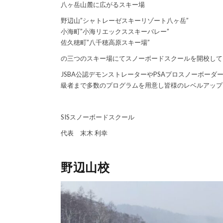
八ヶ岳山麓に広がるスキー場
野辺山”シャトレーゼスキーリゾート八ヶ岳”
小海町”小海リエックススキーバレー”
佐久穂町”八千穂高原スキー場”
の三つのスキー場にてスノーボードスクールを開校して
JSBA公認デモンストレーターやPSAプロスノーボーダ
級者まで多数のプログラムを用意し皆様のレベルアップ
SISスノーボードスクール
代表 末木 利幸
野辺山校